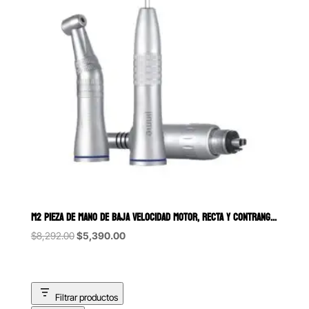
M2 PIEZA DE MANO DE BAJA VELOCIDAD MOTOR, RECTA Y CONTRANGULO PUSH
Original
Current
$
8,292.00
$
5,390.00
price
price
was:
is:
$8,292.00.
$5,390.00.
Filtrar productos