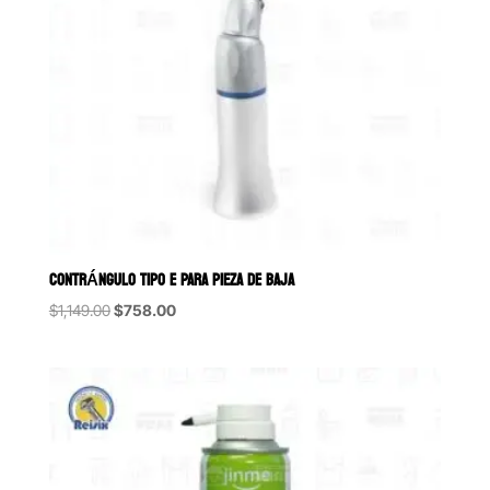
CONTRÁNGULO TIPO E PARA PIEZA DE BAJA
Original
Current
$
1,149.00
$
758.00
price
price
was:
is:
$1,149.00.
$758.00.