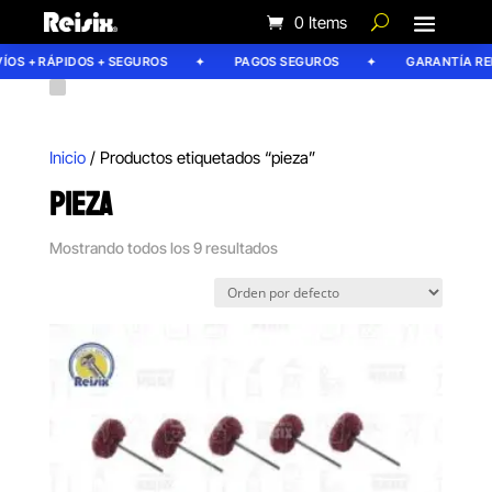
0 Items
S + RÁPIDOS + SEGUROS
PAGOS SEGUROS
GARANTÍA REISI
Inicio
/ Productos etiquetados “pieza”
PIEZA
Mostrando todos los 9 resultados