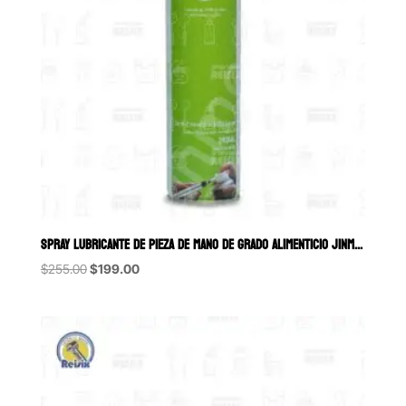
SPRAY LUBRICANTE DE PIEZA DE MANO DE GRADO ALIMENTICIO JINME 280 ML
Original
Current
$
255.00
$
199.00
price
price
was:
is:
$255.00.
$199.00.