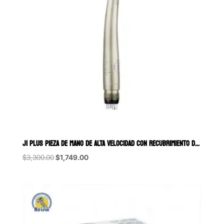
J1 PLUS PIEZA DE MANO DE ALTA VELOCIDAD CON RECUBRIMIENTO DE TITANIO 
Original
Current
$
3,300.00
$
1,749.00
price
price
was:
is:
$3,300.00.
$1,749.00.