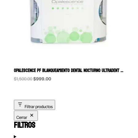
OPALESCENCE PF BLANQUEAMIENTO DENTAL NOCTURNO ULTRADENT 8 JER
Original
Current
$
1,500.00
$
999.00
price
price
was:
is:
$1,500.00.
$999.00.
Filtrar productos
Cerrar
FILTROS