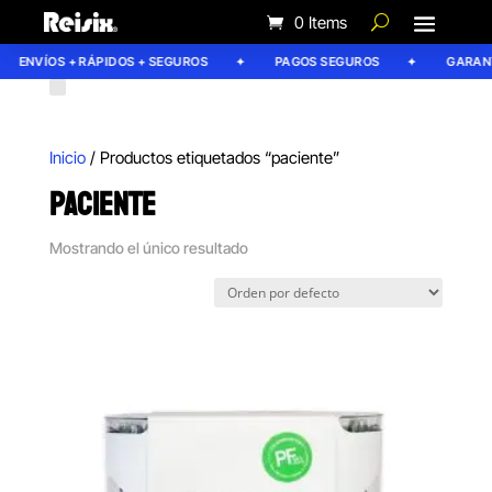
0 Items
ENVÍOS + RÁPIDOS + SEGUROS
PAGOS SEGUROS
GARANTÍ
Inicio
/ Productos etiquetados “paciente”
PACIENTE
Mostrando el único resultado