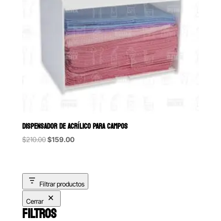
DISPENSADOR DE ACRÍLICO PARA CAMPOS
Original
Current
$
210.00
$
159.00
price
price
was:
is:
$210.00.
$159.00.
Filtrar productos
Cerrar
FILTROS