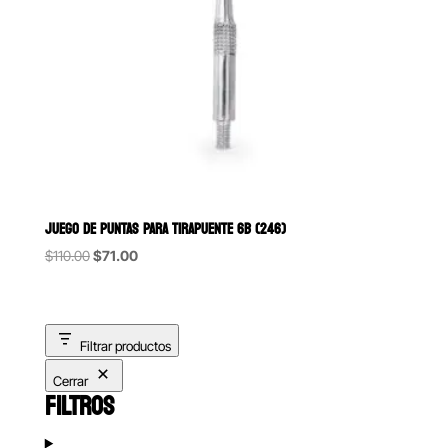
JUEGO DE PUNTAS PARA TIRAPUENTE 6B (246)
Original
Current
$
110.00
$
71.00
price
price
was:
is:
$110.00.
$71.00.
Filtrar productos
Cerrar
FILTROS