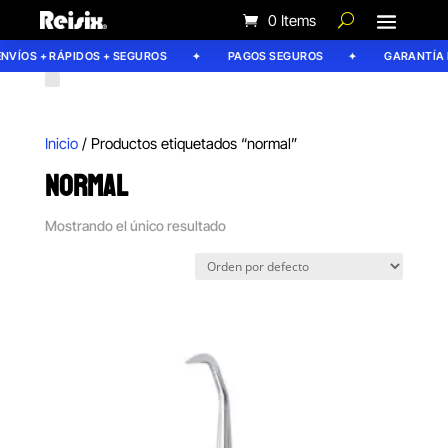
0 Items
NVÍOS + RÁPIDOS + SEGUROS
PAGOS SEGUROS
GARANTÍA R
Inicio
/ Productos etiquetados “normal”
NORMAL
Mostrando el único resultado