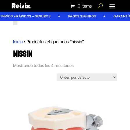
0 Items
NVÍOS + RÁPIDOS + SEGUROS
PAGOS SEGUROS
GARANTÍA R
Inicio
/ Productos etiquetados “nissin”
NISSIN
Mostrando todos los 4 resultados