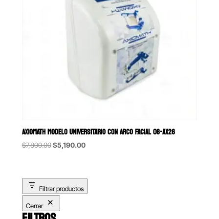
AXIOMATH MODELO UNIVERSITARIO CON ARCO FACIAL 06-AX26
Original
Current
$
7,800.00
$
5,190.00
price
price
was:
is:
$7,800.00.
$5,190.00.
Filtrar productos
Cerrar
FILTROS