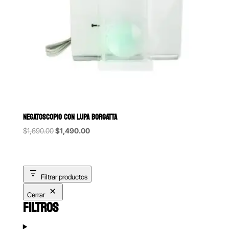
NEGATOSCOPIO CON LUPA BORGATTA
Original
Current
$
1,690.00
$
1,490.00
price
price
was:
is:
$1,690.00.
$1,490.00.
Filtrar productos
Cerrar
FILTROS