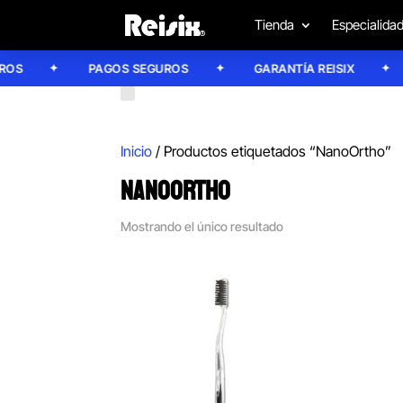
Tienda
Especialida
S
PAGOS SEGUROS
GARANTÍA REISIX
Inicio
/ Productos etiquetados “NanoOrtho”
NANOORTHO
Mostrando el único resultado