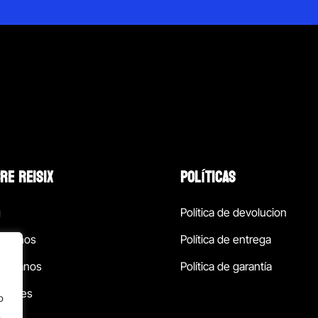
RE REISIX
POLÍTICAS
g
Política de devolucion
ócenos
Política de entrega
táctanos
Política de garantía
ursales
o
.