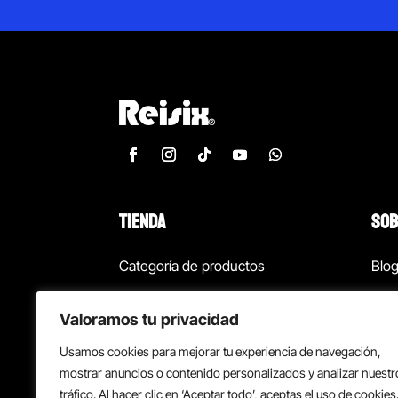
TIENDA
SOB
Categoría de productos
Blo
Marcas
Con
Valoramos tu privacidad
¡Las mejores ofertas!
Con
Usamos cookies para mejorar tu experiencia de navegación,
Back to school
Suc
mostrar anuncios o contenido personalizados y analizar nuestr
tráfico. Al hacer clic en ‘Aceptar todo’, aceptas el uso de cookies