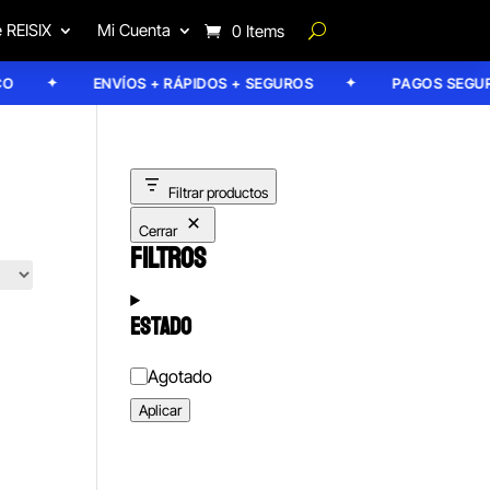
 REISIX
Mi Cuenta
0 Items
ENVÍOS + RÁPIDOS + SEGUROS
PAGOS SEGURO
Filtrar productos
Cerrar
FILTROS
ESTADO
Estado
Agotado
Aplicar