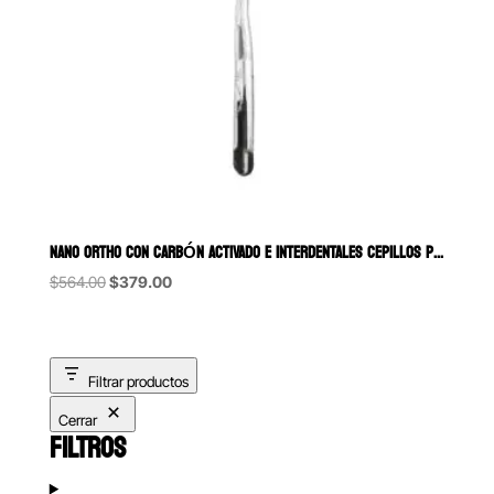
NANO ORTHO CON CARBÓN ACTIVADO E INTERDENTALES CEPILLOS PARA ORTOD
Original
Current
$
564.00
$
379.00
price
price
was:
is:
$564.00.
$379.00.
Filtrar productos
Cerrar
FILTROS