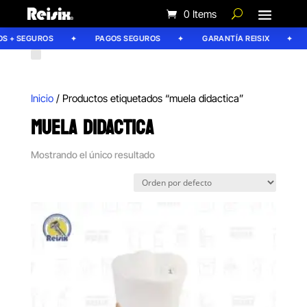
0 Items
S + SEGUROS
PAGOS SEGUROS
GARANTÍA REISIX
Inicio
/ Productos etiquetados “muela didactica”
MUELA DIDACTICA
Mostrando el único resultado