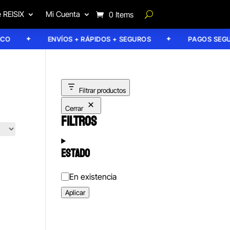
 REISIX
Mi Cuenta
0 Items
ENVÍOS + RÁPIDOS + SEGUROS
PAGOS SEGUR
Filtrar productos
Cerrar
FILTROS
ESTADO
Estado
En existencia
Aplicar