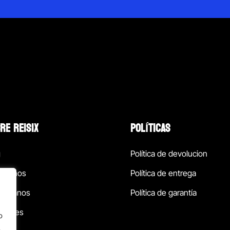
RE REISIX
POLÍTICAS
g
Política de devolucion
ócenos
Política de entrega
táctanos
Política de garantía
ursales
o
.