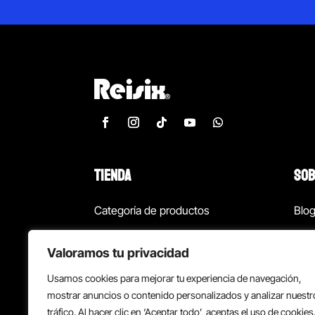
TIENDA
SOB
Categoría de productos
Blo
Marcas
Con
Valoramos tu privacidad
¡Las mejores ofertas!
Con
Usamos cookies para mejorar tu experiencia de navegación,
Back to school
Suc
mostrar anuncios o contenido personalizados y analizar nuestr
tráfico. Al hacer clic en ‘Aceptar todo’, aceptas el uso de cookies