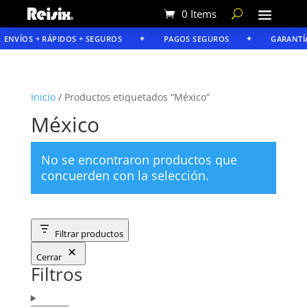
0 Items
ENVÍOS + RÁPIDOS + SEGUROS
PAGOS SEGUROS
GARANTÍA
Inicio
/ Productos etiquetados “México”
México
No se encontraron productos que
concuerden con la selección.
Filtrar productos
Cerrar
Filtros