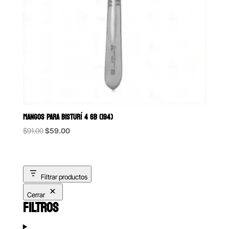
MANGOS PARA BISTURÍ 4 6B (194)
Original
Current
$
91.00
$
59.00
price
price
was:
is:
$91.00.
$59.00.
Filtrar productos
Cerrar
FILTROS