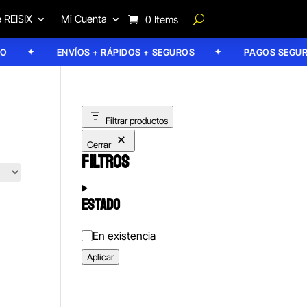
 REISIX
Mi Cuenta
0 Items
ENVÍOS + RÁPIDOS + SEGUROS
PAGOS SEGUROS
Filtrar productos
Cerrar
FILTROS
ESTADO
Estado
En existencia
Aplicar