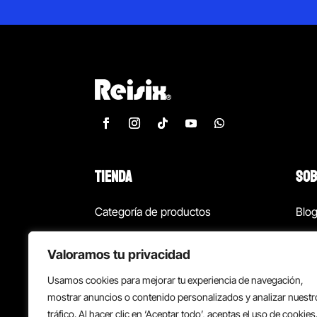
TIENDA
SOB
Categoría de productos
Blo
Marcas
Con
Valoramos tu privacidad
¡Las mejores ofertas!
Con
Usamos cookies para mejorar tu experiencia de navegación,
Back to school
Suc
mostrar anuncios o contenido personalizados y analizar nuestr
tráfico. Al hacer clic en ‘Aceptar todo’, aceptas el uso de cookies