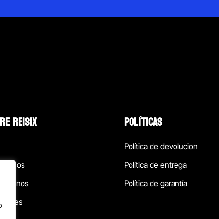
RE REISIX
POLÍTICAS
g
Política de devolucion
ócenos
Política de entrega
táctanos
Política de garantía
ursales
o
.