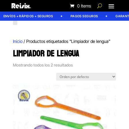
0 Items
ENVÍOS + RÁPIDOS + SEGUROS
PAGOS SEGUROS
GARANTÍA
Inicio
/ Productos etiquetados “Limpiador de lengua”
LIMPIADOR DE LENGUA
Mostrando todos los 2 resultados