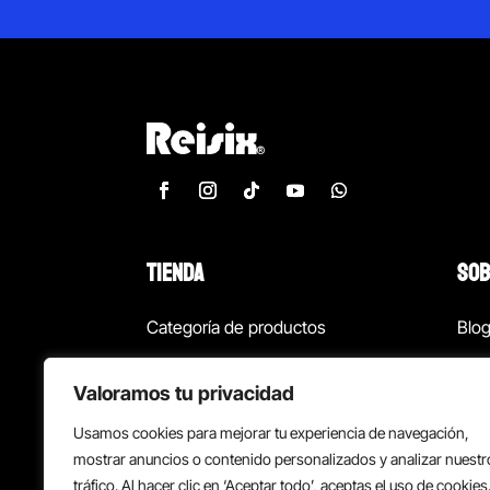
TIENDA
SOB
Categoría de productos
Blo
Marcas
Con
Valoramos tu privacidad
¡Las mejores ofertas!
Con
Usamos cookies para mejorar tu experiencia de navegación,
Back to school
Suc
mostrar anuncios o contenido personalizados y analizar nuestr
tráfico. Al hacer clic en ‘Aceptar todo’, aceptas el uso de cookies