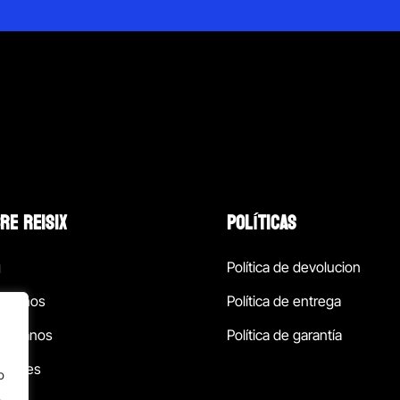
RE REISIX
POLÍTICAS
g
Política de devolucion
ócenos
Política de entrega
táctanos
Política de garantía
ursales
o
.