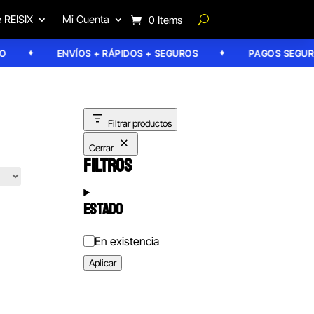
 REISIX
Mi Cuenta
0 Items
ENVÍOS + RÁPIDOS + SEGUROS
PAGOS SEGUROS
Filtrar productos
Cerrar
FILTROS
ESTADO
Estado
En existencia
Aplicar