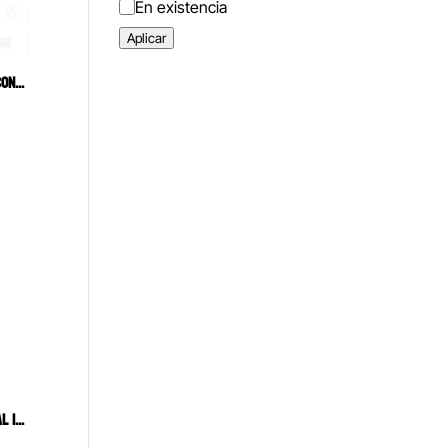
Estado
En existencia
Aplicar
IMPRINT II GARANT LIGHT BODY SILICONA DE IMPRESIÓN DE CUERPO LIVIANO ALTA FLUIDEZ Y BAJA VISCOSIDAD 3M 50 ML
TIMER LIGHT TROLLS CEPILLO DENTAL INFANTIL GUM