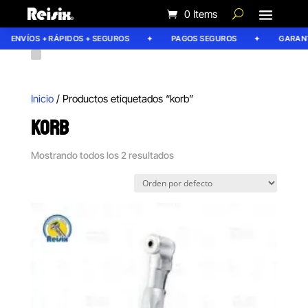
0 Items
ENVÍOS + RÁPIDOS + SEGUROS
PAGOS SEGUROS
GARANTÍ
Inicio
/ Productos etiquetados “korb”
KORB
Mostrando todos los 2 resultados