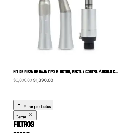
KIT DE PIEZA DE BAJA TIPO E: MOTOR, RECTA Y CONTRA ÁNGULO CON PUSH B
Original
Current
$
3,000.00
$
1,890.00
price
price
was:
is:
$3,000.00.
$1,890.00.
Filtrar productos
Cerrar
FILTROS