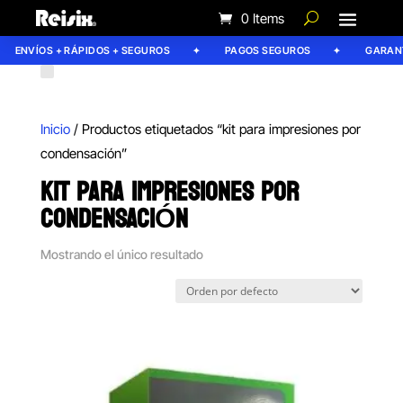
0 Items
ENVÍOS + RÁPIDOS + SEGUROS
PAGOS SEGUROS
GARANTÍ
Inicio
/ Productos etiquetados “kit para impresiones por
condensación”
KIT PARA IMPRESIONES POR
CONDENSACIÓN
Mostrando el único resultado