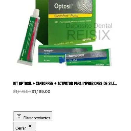
KIT OPTOSIL + XANTOPREN + ACTIVATOR PARA IMPRESIONES DE SILICÓN PO
Original
Current
$
1,699.00
$
1,199.00
price
price
was:
is:
$1,699.00.
$1,199.00.
Filtrar productos
Cerrar