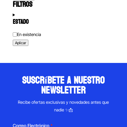
FILTROS
ESTADO
Estado
En existencia
Aplicar
suscríbete a nuestro
newsletter
Recibe ofertas exclusivas y novedades antes que
nadie ✨📩
Correo Electrónico
*