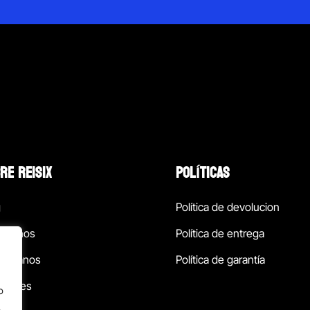
RE REISIX
POLÍTICAS
g
Política de devolucion
ócenos
Política de entrega
táctanos
Política de garantía
ursales
o
.