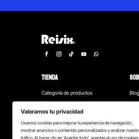
TIENDA
SOB
Categoría de productos
Blo
Marcas
Con
Valoramos tu privacidad
¡Las mejores ofertas!
Con
Usamos cookies para mejorar tu experiencia de navegación,
Back to school
Suc
mostrar anuncios o contenido personalizados y analizar nuestr
tráfico. Al hacer clic en ‘Aceptar todo’, aceptas el uso de cookies