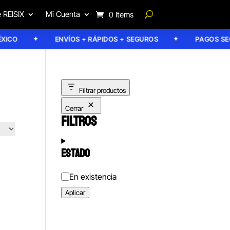
 REISIX
Mi Cuenta
0 Items
CO
ENVÍOS + RÁPIDOS + SEGUROS
PAGOS SEGU
Filtrar productos
Cerrar
FILTROS
ESTADO
Estado
En existencia
Aplicar