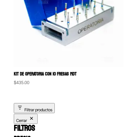
KIT DE OPERATORIA CON 10 FRESAS MDT
$
435.00
Filtrar productos
Cerrar
FILTROS