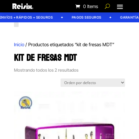
0 Items
NVÍOS + RÁPIDOS + SEGUROS
PAGOS SEGUROS
GARANTÍA R
Inicio
/ Productos etiquetados “kit de fresas MDT”
KIT DE FRESAS MDT
Mostrando todos los 2 resultados