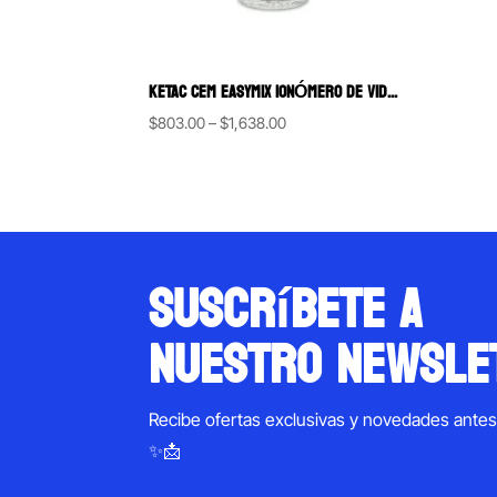
KETAC CEM EASYMIX IONÓMERO DE VIDRIO TIPO 3 3M
Price
$
803.00
–
$
1,638.00
range:
$803.00
through
$1,638.00
suscríbete a
nuestro newsle
Recibe ofertas exclusivas y novedades ante
✨📩