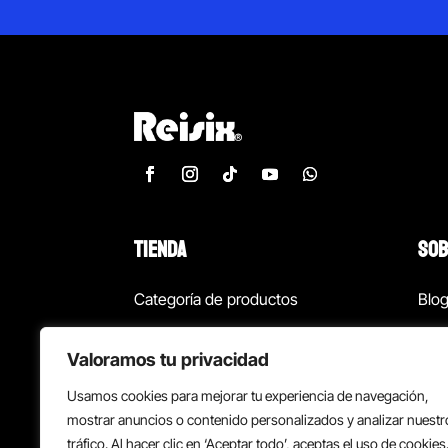
TIENDA
SOB
Categoría de productos
Blo
Marcas
Con
Valoramos tu privacidad
¡Las mejores ofertas!
Con
Usamos cookies para mejorar tu experiencia de navegación,
Back to school
Suc
mostrar anuncios o contenido personalizados y analizar nuestr
tráfico. Al hacer clic en ‘Aceptar todo’, aceptas el uso de cookies