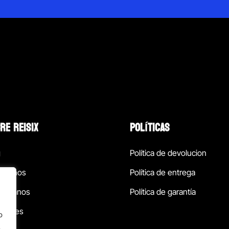
RE REISIX
POLÍTICAS
g
Política de devolucion
ócenos
Política de entrega
táctanos
Política de garantía
ursales
o
.