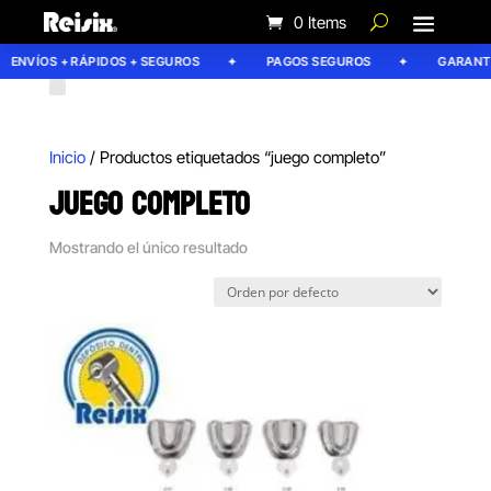
0 Items
ENVÍOS + RÁPIDOS + SEGUROS
PAGOS SEGUROS
GARANTÍA
Inicio
/ Productos etiquetados “juego completo”
JUEGO COMPLETO
Mostrando el único resultado