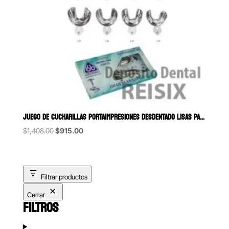
JUEGO DE CUCHARILLAS PORTAIMPRESIONES DESDENTADO LISAS PARA ADULTO 
Original
Current
$
1,408.00
$
915.00
price
price
was:
is:
$1,408.00.
$915.00.
Filtrar productos
Cerrar
FILTROS