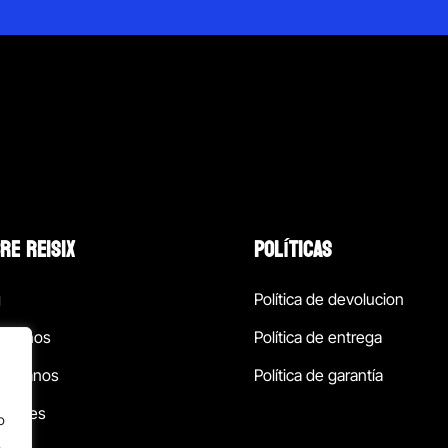
RE REISIX
POLÍTICAS
g
Política de devolucion
ócenos
Política de entrega
táctanos
Política de garantía
ursales
o
.