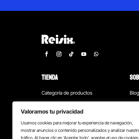
TIENDA
SOB
Categoría de productos
Blo
Marcas
Con
Valoramos tu privacidad
¡Las mejores ofertas!
Con
Usamos cookies para mejorar tu experiencia de navegación,
Back to school
Suc
mostrar anuncios o contenido personalizados y analizar nuestr
tráfico. Al hacer clic en ‘Aceptar todo’, aceptas el uso de cookies