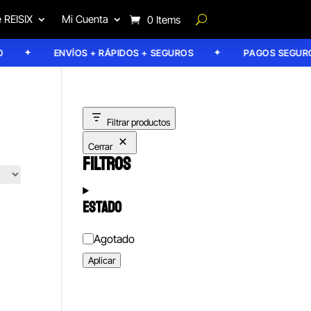
 REISIX
Mi Cuenta
0 Items
ENVÍOS + RÁPIDOS + SEGUROS
PAGOS SEGUROS
Filtrar productos
Cerrar
FILTROS
ESTADO
Estado
Agotado
Aplicar