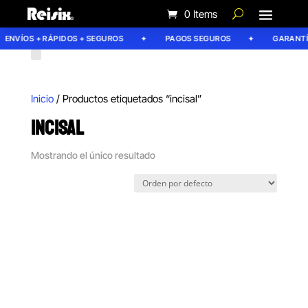
0 Items
ENVÍOS + RÁPIDOS + SEGUROS
PAGOS SEGUROS
GARANTÍA
Inicio
/ Productos etiquetados “incisal”
INCISAL
Mostrando el único resultado