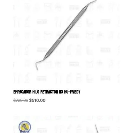
EMPACADOR HILO RETRACTOR 113 HU-FRIEDY
Original
Current
$
729.00
$
510.00
price
price
was:
is:
$729.00.
$510.00.