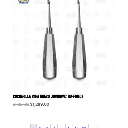
CUCHARILLA PARA HUESO JOVANOVIC HU-FRIEDY
Original
Current
$
1,837.00
$
1,289.00
price
price
was:
is:
$1,837.00.
$1,289.00.