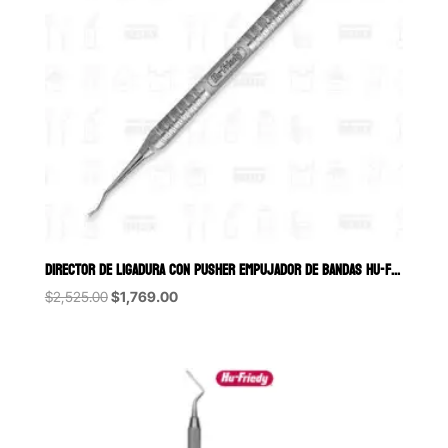
DIRECTOR DE LIGADURA CON PUSHER EMPUJADOR DE BANDAS HU-FRIEDY
Original
Current
$
2,525.00
$
1,769.00
price
price
was:
is:
$2,525.00.
$1,769.00.