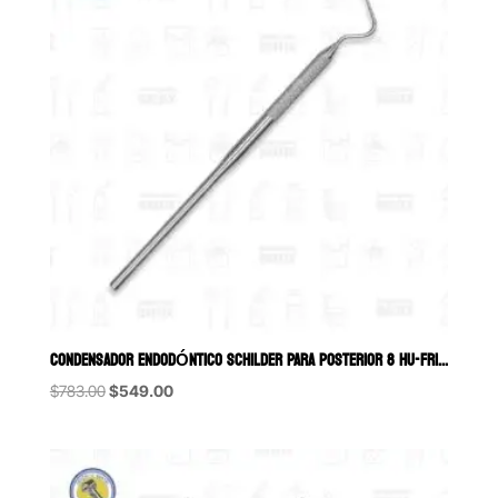
CONDENSADOR ENDODÓNTICO SCHILDER PARA POSTERIOR 8 HU-FRIEDY
Original
Current
$
783.00
$
549.00
price
price
was:
is:
$783.00.
$549.00.