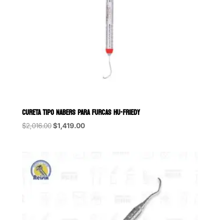
CURETA TIPO NABERS PARA FURCAS HU-FRIEDY
Original
Current
$
2,016.00
$
1,419.00
price
price
was:
is:
$2,016.00.
$1,419.00.