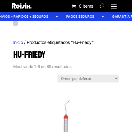
0 Items
ÍOS + RÁPIDOS + SEGUROS
PAGOS SEGUROS
GARANTÍA REI
Inicio
/ Productos etiquetados “Hu-Friedy”
HU-FRIEDY
Mostrando 1–9 de 89 resultados