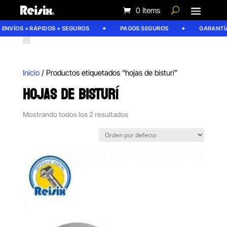
0 Items
ENVÍOS + RÁPIDOS + SEGUROS
PAGOS SEGUROS
GARANTÍA 
Inicio
/ Productos etiquetados “hojas de bisturí”
HOJAS DE BISTURÍ
Mostrando todos los 2 resultados