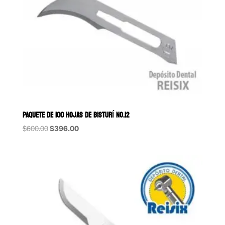
PAQUETE DE 100 HOJAS DE BISTURÍ NO.12
Original
Current
$
600.00
$
396.00
price
price
was:
is:
$600.00.
$396.00.