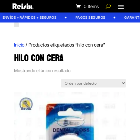
0 Items
ENVÍOS + RÁPIDOS + SEGUROS
PAGOS SEGUROS
GARANTÍA
Inicio
/ Productos etiquetados “hilo con cera”
HILO CON CERA
Mostrando el único resultado