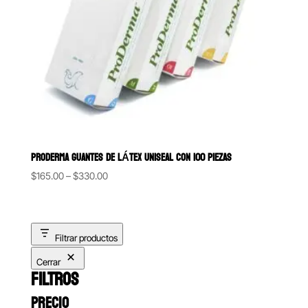
PRODERMA GUANTES DE LÁTEX UNISEAL CON 100 PIEZAS
Price
$
165.00
–
$
330.00
range:
$165.00
through
Filtrar productos
$330.00
Cerrar
FILTROS
PRECIO