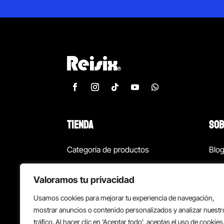
TIENDA
SOB
Categoría de productos
Blo
Marcas
Con
Valoramos tu privacidad
¡Las mejores ofertas!
Con
Usamos cookies para mejorar tu experiencia de navegación,
Back to school
Suc
mostrar anuncios o contenido personalizados y analizar nuestr
tráfico. Al hacer clic en ‘Aceptar todo’, aceptas el uso de cookies