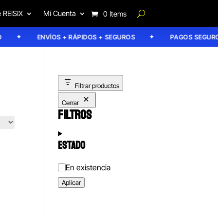
 REISIX
Mi Cuenta
0 Items
ENVÍOS + RÁPIDOS + SEGUROS
PAGOS SEGUROS
Filtrar productos
Cerrar
FILTROS
ESTADO
Estado
En existencia
Aplicar