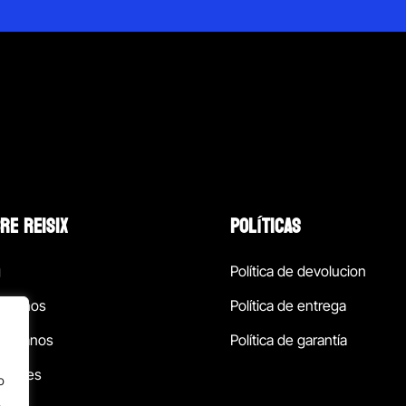
RE REISIX
POLÍTICAS
g
Política de devolucion
ócenos
Política de entrega
táctanos
Política de garantía
ursales
o
.