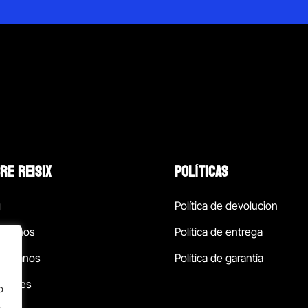
RE REISIX
POLÍTICAS
g
Política de devolucion
ócenos
Política de entrega
táctanos
Política de garantía
ursales
o
.