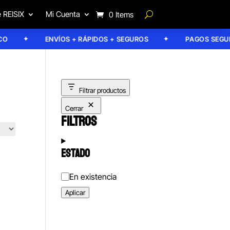
 REISIX
Mi Cuenta
0 Items
ENVÍOS + RÁPIDOS + SEGUROS
PAGOS SEGURO
Filtrar productos
Cerrar
FILTROS
ESTADO
Estado
En existencia
Aplicar