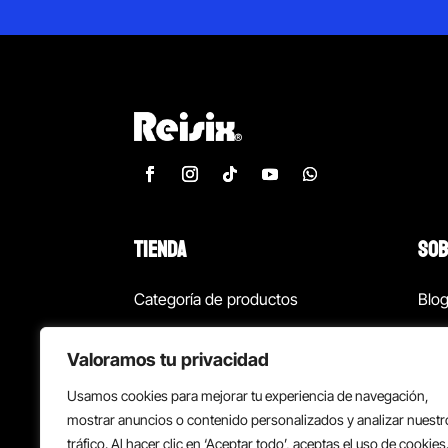
TIENDA
SOB
Categoría de productos
Blo
Marcas
Con
Valoramos tu privacidad
¡Las mejores ofertas!
Con
Usamos cookies para mejorar tu experiencia de navegación,
Back to school
Suc
mostrar anuncios o contenido personalizados y analizar nuestr
tráfico. Al hacer clic en ‘Aceptar todo’, aceptas el uso de cookies