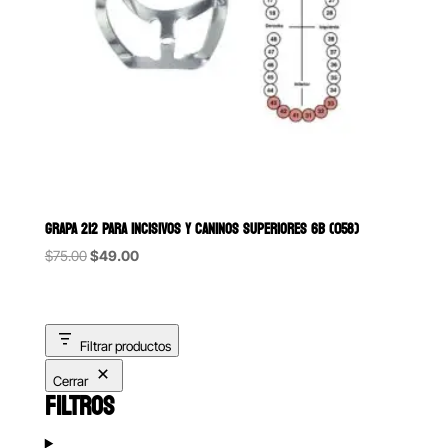
GRAPA 212 PARA INCISIVOS Y CANINOS SUPERIORES 6B (058)
Original
Current
$
75.00
$
49.00
price
price
was:
is:
$75.00.
$49.00.
Filtrar productos
Cerrar
FILTROS