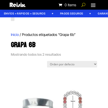
0 Items
ENVÍOS + RÁPIDOS + SEGUROS
PAGOS SEGUROS
GARANTÍ
Inicio
/ Productos etiquetados “Grapa 6b”
GRAPA 6B
Mostrando todos los 2 resultados