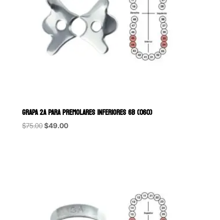
GRAPA 2A PARA PREMOLARES INFERIORES 6B (060)
Original
Current
$
75.00
$
49.00
price
price
was:
is:
$75.00.
$49.00.