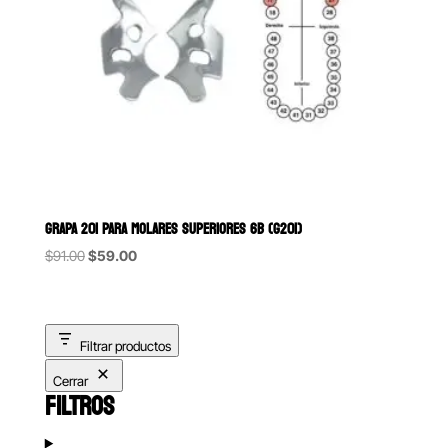
GRAPA 201 PARA MOLARES SUPERIORES 6B (G201)
Original
Current
$
91.00
$
59.00
price
price
was:
is:
$91.00.
$59.00.
Filtrar productos
Cerrar
FILTROS