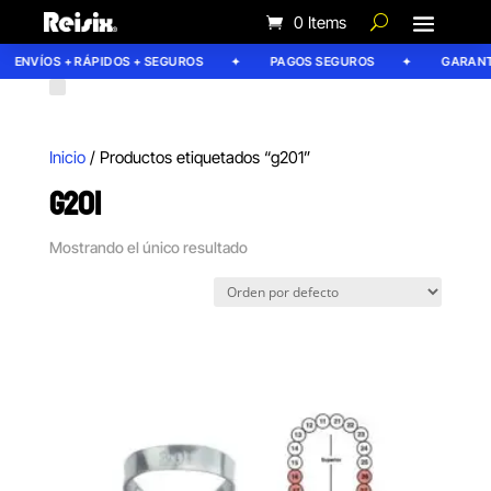
0 Items
ENVÍOS + RÁPIDOS + SEGUROS
PAGOS SEGUROS
GARANTÍ
Inicio
/ Productos etiquetados “g201”
G201
Mostrando el único resultado