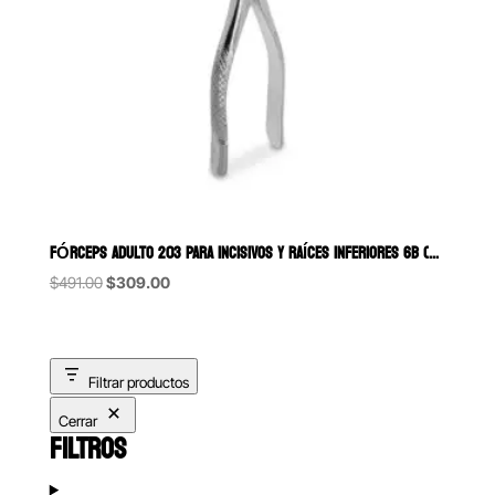
FÓRCEPS ADULTO 203 PARA INCISIVOS Y RAÍCES INFERIORES 6B (096)
Original
Current
$
491.00
$
309.00
price
price
was:
is:
$491.00.
$309.00.
Filtrar productos
Cerrar
FILTROS