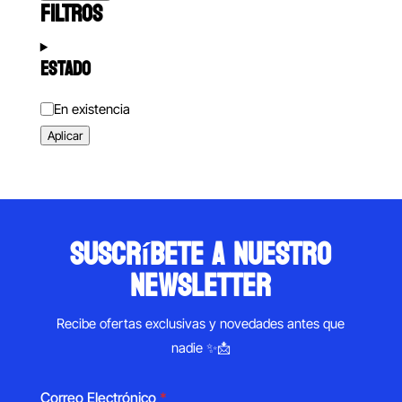
FILTROS
ESTADO
Estado
En existencia
Aplicar
suscríbete a nuestro
newsletter
Recibe ofertas exclusivas y novedades antes que
nadie ✨📩
Correo Electrónico
*