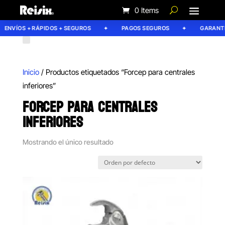
0 Items
ENVÍOS + RÁPIDOS + SEGUROS
PAGOS SEGUROS
GARANTÍA
Inicio
/ Productos etiquetados “Forcep para centrales
inferiores”
FORCEP PARA CENTRALES
INFERIORES
Mostrando el único resultado