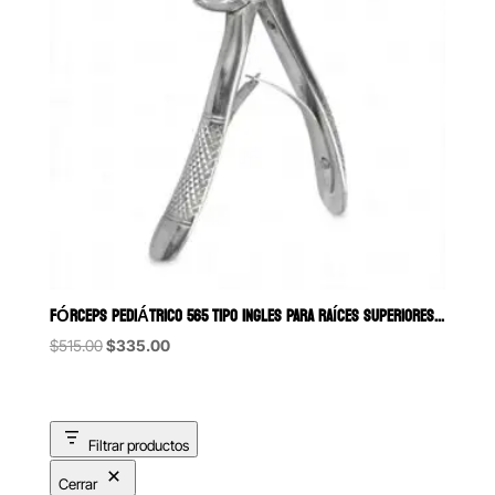
FÓRCEPS PEDIÁTRICO 565 TIPO INGLES PARA RAÍCES SUPERIORES 6B (113)
Original
Current
$
515.00
$
335.00
price
price
was:
is:
$515.00.
$335.00.
Filtrar productos
Cerrar