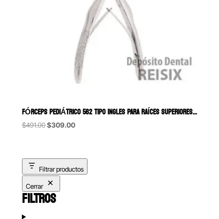
FÓRCEPS PEDIÁTRICO 562 TIPO INGLES PARA RAÍCES SUPERIORES 6B (111)
Original
Current
$
491.00
$
309.00
price
price
was:
is:
$491.00.
$309.00.
Filtrar productos
Cerrar
FILTROS