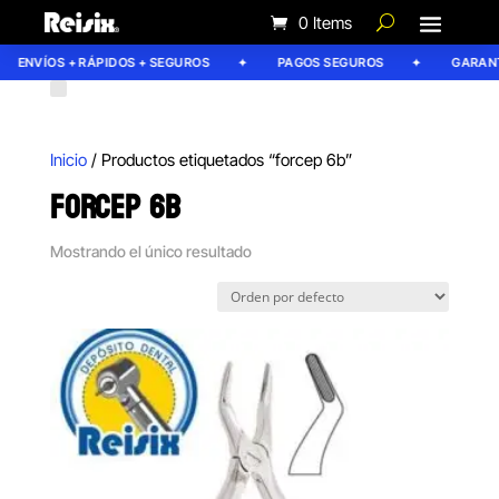
0 Items
ENVÍOS + RÁPIDOS + SEGUROS
PAGOS SEGUROS
GARANTÍ
Inicio
/ Productos etiquetados “forcep 6b”
FORCEP 6B
Mostrando el único resultado