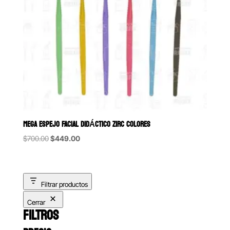
MEGA ESPEJO FACIAL DIDÁCTICO ZIRC COLORES
Original
Current
$
700.00
$
449.00
price
price
was:
is:
$700.00.
$449.00.
Filtrar productos
Cerrar
FILTROS