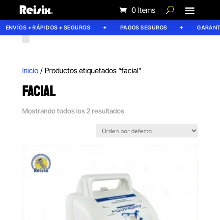
0 Items
ENVÍOS + RÁPIDOS + SEGUROS
PAGOS SEGUROS
GARANTÍA
Inicio
/ Productos etiquetados “facial”
FACIAL
Mostrando todos los 2 resultados