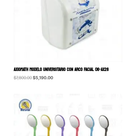
AXIOMATH MODELO UNIVERSITARIO CON ARCO FACIAL 06-AX26
Original
Current
$
7,800.00
$
5,190.00
price
price
was:
is:
$7,800.00.
$5,190.00.