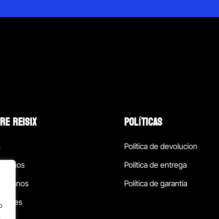
RE REISIX
POLÍTICAS
g
Política de devolucion
ócenos
Política de entrega
táctanos
Política de garantía
ursales
o
.