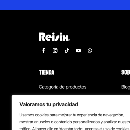
TIENDA
SOB
Categoría de productos
Blo
Marcas
Con
Valoramos tu privacidad
¡Las mejores ofertas!
Con
Usamos cookies para mejorar tu experiencia de navegación,
Back to school
Suc
mostrar anuncios o contenido personalizados y analizar nuestr
tráfico. Al hacer clic en ‘Aceptar todo’, aceptas el uso de cookies