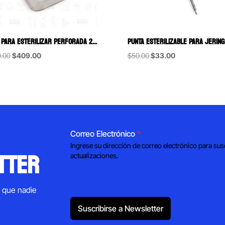
CAJA PARA ESTERILIZAR PERFORADA 20X10X4 6B (303-A)
Original
Current
Original
Current
.00
$
409.00
$
50.00
$
33.00
price
price
price
price
was:
is:
was:
is:
$630.00.
$409.00.
$50.00.
$33.00.
Correo Electrónico
*
Ingrese su dirección de correo electrónico para sus
tter
actualizaciones.
s que nadie
Suscribirse a Newsletter