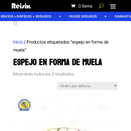
0 Items
ENVÍOS + RÁPIDOS + SEGUROS
PAGOS SEGUROS
GARANTÍA 
Inicio
/ Productos etiquetados “espejo en forma de
muela”
ESPEJO EN FORMA DE MUELA
Mostrando todos los 2 resultados