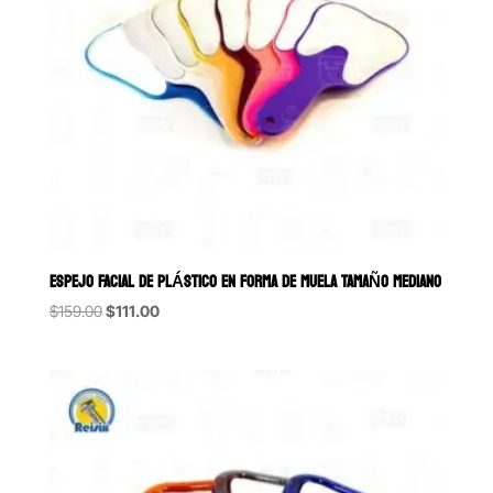
ESPEJO FACIAL DE PLÁSTICO EN FORMA DE MUELA TAMAÑO MEDIANO
Original
Current
$
159.00
$
111.00
price
price
was:
is:
$159.00.
$111.00.