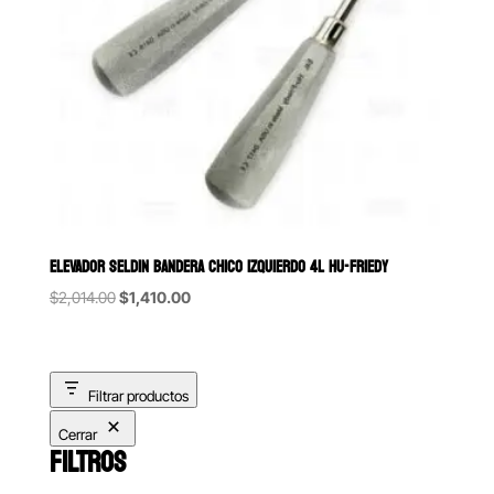
ELEVADOR SELDIN BANDERA CHICO IZQUIERDO 4L HU-FRIEDY
Original
Current
$
2,014.00
$
1,410.00
price
price
was:
is:
$2,014.00.
$1,410.00.
Filtrar productos
Cerrar
FILTROS