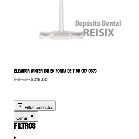
ELEVADOR WINTER 13R EN FORMA DE T 6B (07 037)
Original
Current
$
335.00
$
218.00
price
price
was:
is:
$335.00.
$218.00.
Filtrar productos
Cerrar
FILTROS