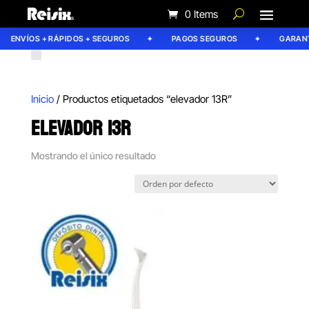
0 Items
ENVÍOS + RÁPIDOS + SEGUROS
PAGOS SEGUROS
GARANTÍ
Inicio
/ Productos etiquetados “elevador 13R”
ELEVADOR 13R
Mostrando el único resultado