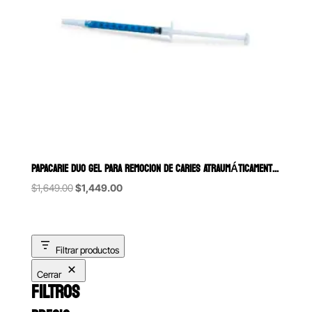
PAPACARIE DUO GEL PARA REMOCION DE CARIES ATRAUMÁTICAMENTE JERINGA 
Original
Current
$
1,649.00
$
1,449.00
price
price
was:
is:
$1,649.00.
$1,449.00.
Filtrar productos
Cerrar
FILTROS