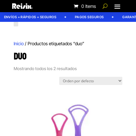
0 Items
ENVÍOS + RÁPIDOS + SEGUROS
PAGOS SEGUROS
GARANTÍA
Inicio
/ Productos etiquetados “duo”
DUO
Mostrando todos los 2 resultados