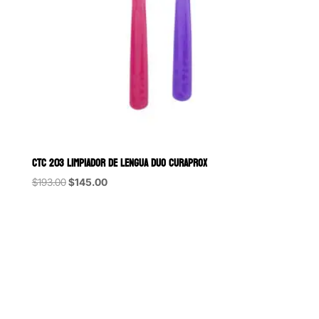
CTC 203 LIMPIADOR DE LENGUA DUO CURAPROX
Original
Current
$
193.00
$
145.00
price
price
was:
is:
$193.00.
$145.00.