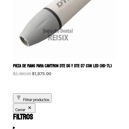
PIEZA DE MANO PARA CAVITRON DTE D5 Y DTE D7 CON LED (HD-7L)
Original
Current
$
2,380.00
$
1,875.00
price
price
was:
is:
$2,380.00.
$1,875.00.
Filtrar productos
Cerrar
FILTROS