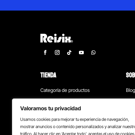
TIENDA
SOB
Categoría de productos
Blo
Marcas
Con
Valoramos tu privacidad
¡Las mejores ofertas!
Con
Usamos cookies para mejorar tu experiencia de navegación,
Back to school
Suc
mostrar anuncios o contenido personalizados y analizar nuestr
tráfico. Al hacer clic en ‘Aceptar todo’, aceptas el uso de cookies