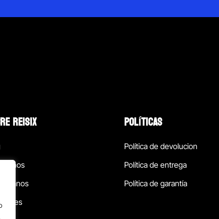
RE REISIX
POLÍTICAS
g
Política de devolucion
ócenos
Política de entrega
táctanos
Política de garantía
ursales
o
.