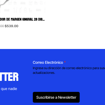
ALISADOR DE MARGEN GINGIVAL 28 DISTAL (10-95-7-14) HU-FRIEDY
Original
Current
.00
$
539.00
price
price
was:
is:
$767.00.
$539.00.
Correo Electrónico
*
Ingrese su dirección de correo electrónico para sus
tter
actualizaciones.
s que nadie
Suscribirse a Newsletter