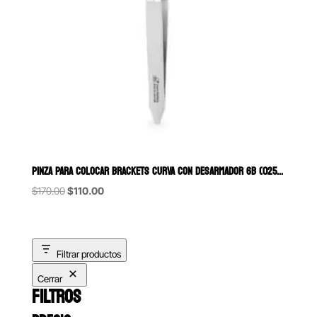
PINZA PARA COLOCAR BRACKETS CURVA CON DESARMADOR 6B (025-A)
Original
Current
$
170.00
$
110.00
price
price
was:
is:
$170.00.
$110.00.
Filtrar productos
Cerrar
FILTROS