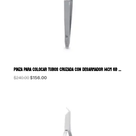
PINZA PARA COLOCAR TUBOS CRUZADA CON DESARMADOR 14CM 6B (025-C)
Original
Current
$
240.00
$
156.00
price
price
was:
is:
$240.00.
$156.00.