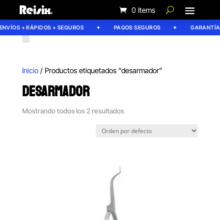
0 Items
NVÍOS + RÁPIDOS + SEGUROS
PAGOS SEGUROS
GARANTÍA R
Inicio
/ Productos etiquetados “desarmador”
DESARMADOR
Mostrando todos los 2 resultados