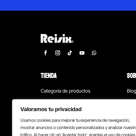
TIENDA
SOB
Categoría de productos
Blo
Marcas
Con
Valoramos tu privacidad
¡Las mejores ofertas!
Con
Usamos cookies para mejorar tu experiencia de navegación,
Back to school
Suc
mostrar anuncios o contenido personalizados y analizar nuestr
tráfico. Al hacer clic en ‘Aceptar todo’, aceptas el uso de cookies