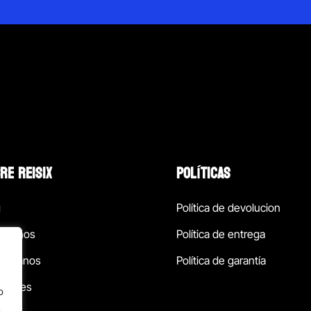
RE REISIX
POLÍTICAS
g
Política de devolucion
ócenos
Política de entrega
táctanos
Política de garantía
ursales
o
.