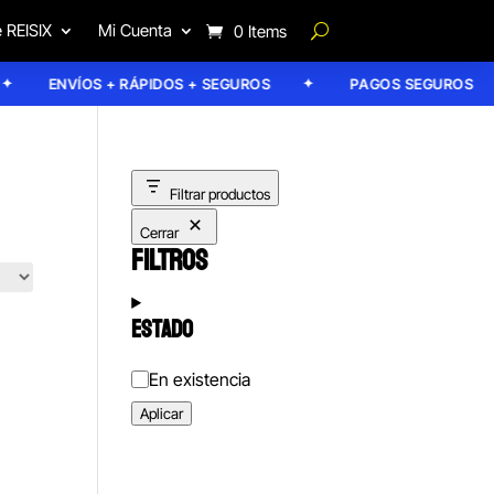
 REISIX
Mi Cuenta
0 Items
ENVÍOS + RÁPIDOS + SEGUROS
PAGOS SEGUROS
Filtrar productos
Cerrar
FILTROS
ESTADO
Estado
En existencia
Aplicar