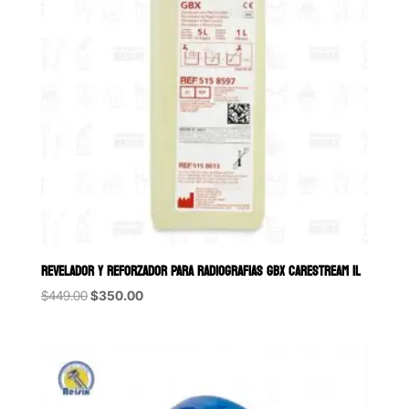
REVELADOR Y REFORZADOR PARA RADIOGRAFIAS GBX CARESTREAM 1L
Original
Current
$
449.00
$
350.00
price
price
was:
is:
$449.00.
$350.00.