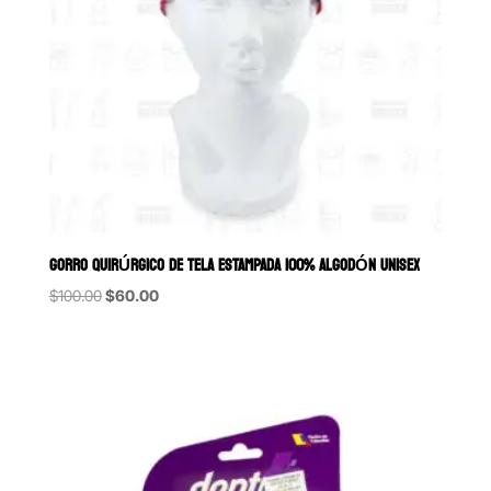
GORRO QUIRÚRGICO DE TELA ESTAMPADA 100% ALGODÓN UNISEX
Original
Current
$
100.00
$
60.00
price
price
was:
is:
$100.00.
$60.00.