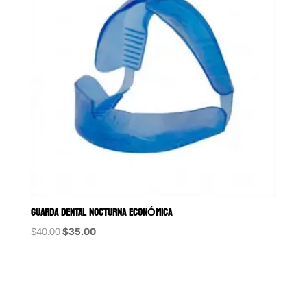
GUARDA DENTAL NOCTURNA ECONÓMICA
Original
Current
$
40.00
$
35.00
price
price
was:
is:
$40.00.
$35.00.