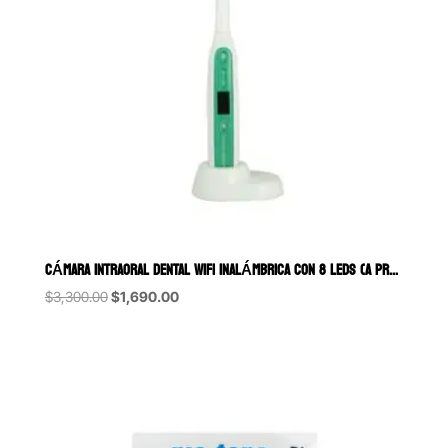
CÁMARA INTRAORAL DENTAL WIFI INALÁMBRICA CON 8 LEDS (A PRUEBA DE A
Original
Current
$
3,300.00
$
1,690.00
price
price
was:
is:
$3,300.00.
$1,690.00.