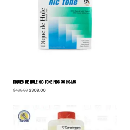
DIQUES DE HULE NIC TONE MDC 36 HOJAS
Original
Current
$
400.00
$
309.00
price
price
was:
is:
$400.00.
$309.00.