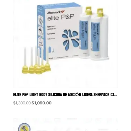
ELITE P&P LIGHT BODY SILICONA DE ADICIÓN LIGERA ZHERMACK CAJA CON 
Original
Current
$
1,300.00
$
1,090.00
price
price
was:
is:
$1,300.00.
$1,090.00.