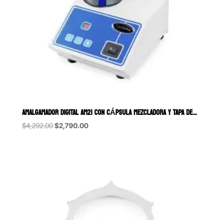
Original
Current
$
4,292.00
$
2,790.00
price
price
was:
is:
$4,292.00.
$2,790.00.