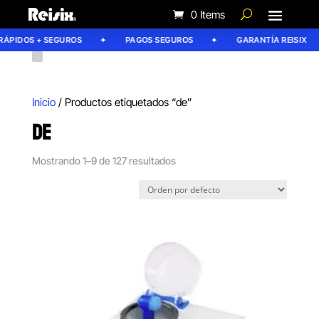
0 Items
PIDOS + SEGUROS
PAGOS SEGUROS
GARANTÍA REISIX
Inicio
/ Productos etiquetados “de”
DE
Mostrando 1–9 de 127 resultados