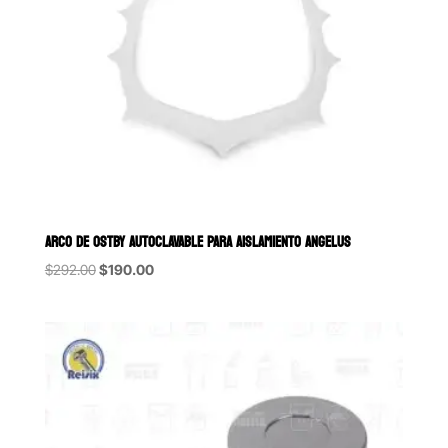
ARCO DE OSTBY AUTOCLAVABLE PARA AISLAMIENTO ANGELUS
Original
Current
$
292.00
$
190.00
price
price
was:
is:
$292.00.
$190.00.