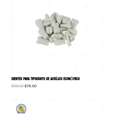
DIENTES PARA TIPODONTO DE ACRÍLICO ECONÓMICO
Original
Current
$
108.00
$
76.00
price
price
was:
is:
$108.00.
$76.00.