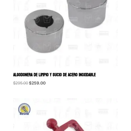
ALGODONERA DE LIMPIO Y SUCIO DE ACERO INOXIDABLE
Original
Current
$
295.00
$
259.00
price
price
was:
is:
$295.00.
$259.00.