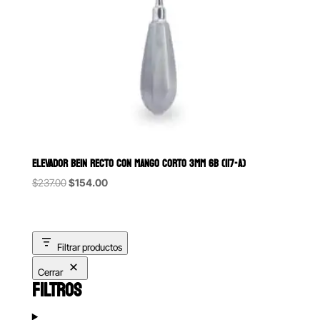
ELEVADOR BEIN RECTO CON MANGO CORTO 3MM 6B (117-A)
Original
Current
$
237.00
$
154.00
price
price
was:
is:
$237.00.
$154.00.
Filtrar productos
Cerrar
FILTROS