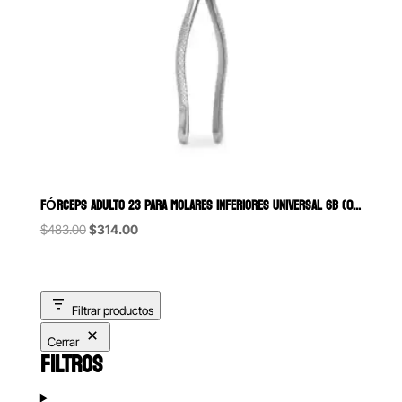
FÓRCEPS ADULTO 23 PARA MOLARES INFERIORES UNIVERSAL 6B (082)
Original
Current
$
483.00
$
314.00
price
price
was:
is:
$483.00.
$314.00.
Filtrar productos
Cerrar
FILTROS